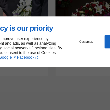
cy is our priority
 improve user experience by
Customize
2
vile et religieuse
Organisation d'obsèques
nt and ads, as well as analyzing
Organisation d'obsèqu
ng social networks functionalities. By
e civile :
guide complet pour
you consent to the use of Cookies
 créer un
préparer les funéraill
Google
Facebook
.
 personnalisé et
d'un proche