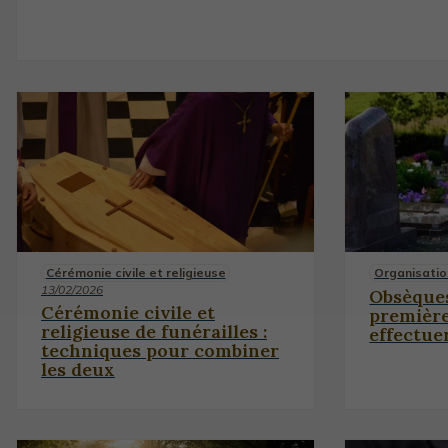
Cérémonie civile et religieuse
Organisati
13/02/2026
Obsèques
Cérémonie civile et
premièr
religieuse de funérailles :
effectue
techniques pour combiner
les deux