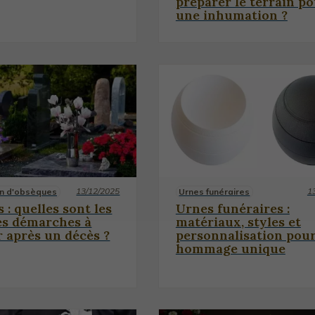
préparer le terrain p
une inhumation ?
13/12/2025
1
on d'obsèques
Urnes funéraires
 : quelles sont les
Urnes funéraires :
es démarches à
matériaux, styles et
r après un décès ?
personnalisation pou
hommage unique