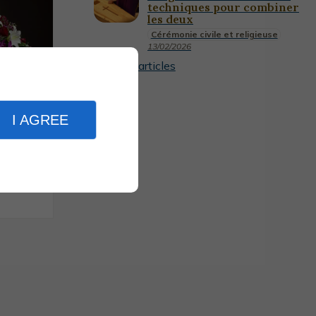
techniques pour combiner
les deux
Cérémonie civile et religieuse
13/02/2026
Plus d'articles
I AGREE
2/04/2025
es :
es