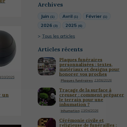
our
Archives
Juin
Avril
Février
(1)
(1)
(1)
2026
2025
(3)
(6)
Tous les articles
Articles récents
Plaques funéraires
personnalisées : textes,
matériaux et designs pour
honorer vos proches
3/10/2025
13/06/2026
Plaques funéraires
Traçage de la surface à
r un
creuser : comment préparer
le terrain pour une
inhumation ?
13/04/2026
Inhumation
Cérémonie civile et
religieuse de funérailles :