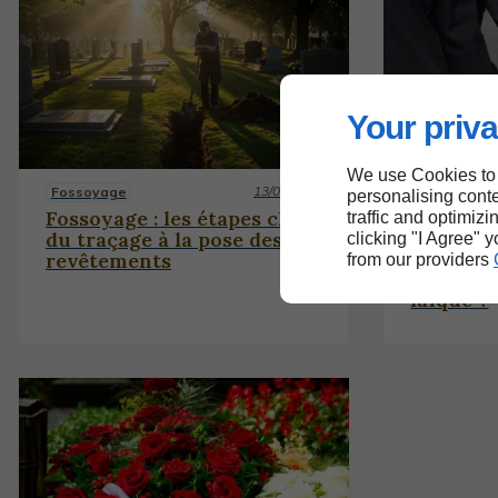
Your priva
We use Cookies to
13/08/2025
Fossoyage
Cérémonie ci
personalising conte
13/06/2025
Fossoyage : les étapes clés,
traffic and optimizi
Cérémoni
du traçage à la pose des
clicking "I Agree" 
comment
revêtements
from our providers
hommage
laïque ?