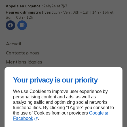
Appels en urgence :
24h/24 et 7j/7
Heures administratives :
Lun - Ven : 08h - 12h | 14h - 16h et
Sam : 08h - 12h
Accueil
Contactez-nous
Mentions légales
Plan du site
Your privacy is our priority
We use Cookies to improve user experience by
Haut de page
personalising content and ads, as well as
analyzing traffic and optimizing social networks
functionalities. By clicking "I Agree" you consent to
the use of Cookies from our providers
Google
Facebook
.